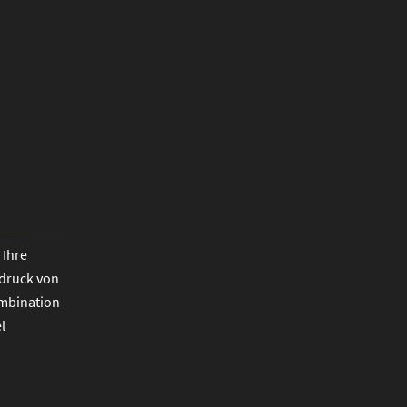
 Ihre
ndruck von
ombination
l